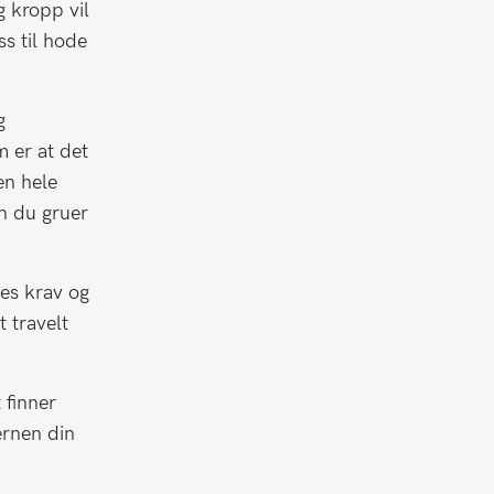
g kropp vil
s til hode
g
 er at det
en hele
n du gruer
nes krav og
t travelt
 finner
ernen din