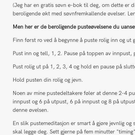
(Jeg har en gratis søvn e-bok til deg, om dette er d
beroligende økt med søvnfremkallende øvelser. Lenk
Men her er de beroligende pusteøvelsene du uanse
Finn først ro ved å begynne å puste rolig inn og u
Pust inn og tell, 1, 2. Pause på toppen av innpust, 
Pust rolig ut på 1, 2, 3, 4 og hold en pause på slut
Hold pusten din rolig og jevn.
Noen av mine pustedeltakere føler at denne 2-4 pus
innpust og 6 på utpust, 6 på innpust og 8 på utpust
denne øvelsen.
En slik pustemeditasjon er smart å gjøre jevnlig og
skal legge deg. Sett gjerne på fem minutter "timing"