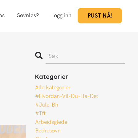
ps
Søvnløs?
Logg inn
PUST NÅ!
Kategorier
Alle kategorier
#hvordan-Vil-Du-Ha-Det
#jule-Bh
#tft
Arbeidsglede
Bedresøvn