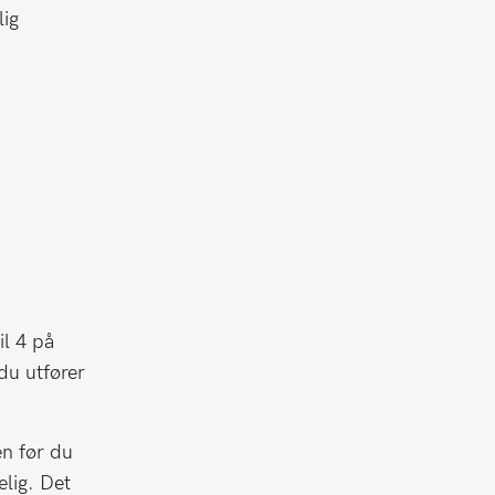
lig
.
il 4 på
du utfører
en før du
elig. Det