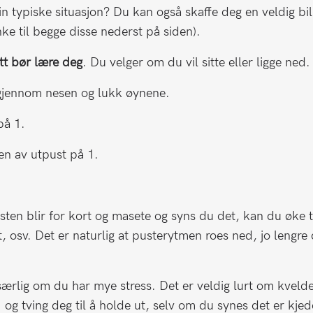
in typiske situasjon? Du kan også skaffe deg en veldig bil
e til begge disse nederst på siden).
tt bør lære deg
. Du velger om du vil sitte eller ligge ned
t gjennom nesen og lukk øynene.
på 1.
ten av utpust på 1.
ten blir for kort og masete og syns du det, kan du øke t
, osv. Det er naturlig at pusterytmen roes ned, jo lengre 
 særlig om du har mye stress. Det er veldig lurt om kveld
 og tving deg til å holde ut, selv om du synes det er kjed