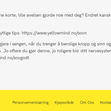
nne korte, lille øvelsen gjorde noe med deg? Endret kansk
yttige tips: https://www.yellowmind.no/sovn
jøre i sengen, når du trenger å berolige kropp og sinn o
Jo oftere du gjør denne, jo roligere blir ditt nervesyste
ind.no/sovgodt
Personvernerklæring
Kjøpsvilkår
Om Oss
Konta