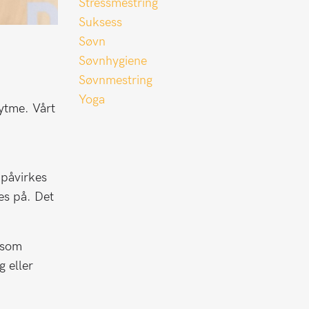
Stressmestring
Suksess
Søvn
Søvnhygiene
Søvnmestring
Yoga
rytme. Vårt
 påvirkes
es på. Det
 som
g eller