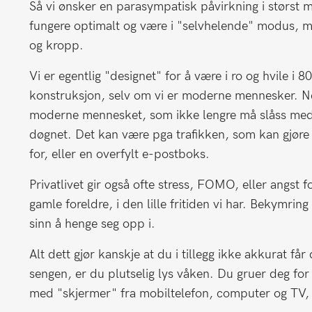
Så vi ønsker en parasympatisk påvirkning i størst mu
fungere optimalt og være i "selvhelende" modus, me
og kropp.
Vi er egentlig "designet" for å være i ro og hvile i
konstruksjon, selv om vi er moderne mennesker. Ne
moderne mennesket, som ikke lengre må slåss med 
døgnet. Det kan være pga trafikken, som kan gjøre
for, eller en overfylt e-postboks.
Privatlivet gir også ofte stress, FOMO, eller angst 
gamle foreldre, i den lille fritiden vi har. Bekymring
sinn å henge seg opp i.
Alt dett gjør kanskje at du i tillegg ikke akkurat få
sengen, er du plutselig lys våken. Du gruer deg fo
med "skjermer" fra mobiltelefon, computer og TV, he