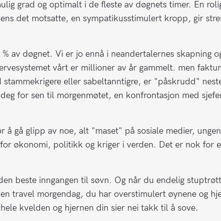
lig grad og optimalt i de fleste av døgnets timer. En roli
ns det motsatte, en sympatikusstimulert kropp, gir stres
 80 % av døgnet. Vi er jo ennå i neandertalernes skapning o
rvesystemet vårt er millioner av år gammelt. men faktum
stammekrigere eller sabeltanntigre, er "påskrudd" nest
 deg for sen til morgenmøtet, en konfrontasjon med sjefe
for å gå glipp av noe, alt "maset" på sosiale medier, unge
 for økonomi, politikk og kriger i verden. Det er nok for e
r den beste inngangen til søvn. Og når du endelig stuptrøtt
r en travel morgendag, du har overstimulert øynene og hj
le kvelden og hjernen din sier nei takk til å sove.