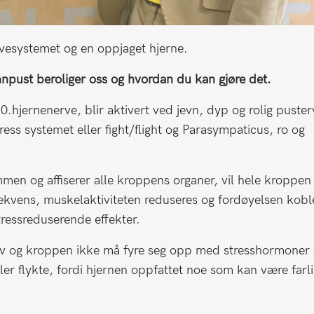
rvesystemet og en oppjaget hjerne.
innpust beroliger oss og hvordan du kan gjøre det.
.hjernenerve, blir aktivert ved jevn, dyp og rolig puste
ess systemet eller fight/flight og Parasympaticus, ro og
men og affiserer alle kroppens organer, vil hele kroppen
frekvens, muskelaktiviteten reduseres og fordøyelsen kobl
stressreduserende effekter.
 av og kroppen ikke må fyre seg opp med stresshormoner
ller flykte, fordi hjernen oppfattet noe som kan være farli