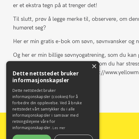
er et ekstra tegn på at trenger det!
Til slutt, prøv å legge merke til, observere, om de
humøret seg?
Her er min gratis e-bok om søvn, søvnvansker og n
Og her er min billige søvnyogatrening, som du kan g
men også når som helst på døgnet om du har stress. 
×
mer fornøyd og glad blir du: https://www.yellowm
Dette nettstedet bruker
informasjonskapsler
Namaste!
Dette nettstedet bruker
informasjonskapsler (cookies) for å
forbedre din opplevelse. Ved å bruke
nettstedet vårt samtykker du i alle
informasjonskapsler i samsvar med
retningslinjene våre for
informasjonskapsler.
© 2026 Yellow
Les mer