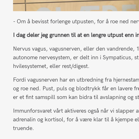
- Om å bevisst forlenge utpusten, for å roe ned ne
I dag deler jeg grunnen til at en lengre utpust enn 
Nervus vagus, vagusnerven, eller den vandrende, 10
autonome nervesystem, er delt inn i Sympaticus, str
hvilesystemet, eller rest/digest.
Fordi vagusnerven har en utbredning fra hjernestam
og roe ned. Pust, puls og blodtrykk får en lavere 
er et fint samspill som kan bidra til avslapning og 
Immunforsvaret vårt aktiveres også når vi slapper
adrenalin og kortisol, for å være klar til å kjempe e
truende.