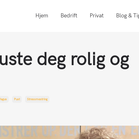
Hjem
Bedrift
Privat
Blog & Ti
uste deg rolig og
Vagus
Pust
Stressmestring