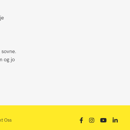
je
g sovne.
m og jo
kt Oss