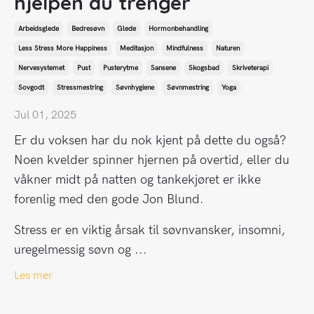
hjelpen du trenger
Arbeidsglede
Bedresøvn
Glede
Hormonbehandling
Less Stress More Happiness
Meditasjon
Mindfulness
Naturen
Nervesystemet
Pust
Pusterytme
Sansene
Skogsbad
Skriveterapi
Sovgodt
Stressmestring
Søvnhygiene
Søvnmestring
Yoga
Jul 01, 2025
Er du voksen har du nok kjent på dette du også?
Noen kvelder spinner hjernen på overtid, eller du
våkner midt på natten og tankekjøret er ikke
forenlig med den gode Jon Blund.
Stress er en viktig årsak til søvnvansker, insomni,
uregelmessig søvn og ...
Les mer